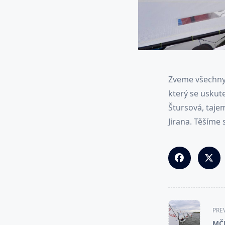
Zveme všechny 
který se uskute
Štursová, taje
Jirana. Těšíme 
<span
PRE
class="nav-
MČR