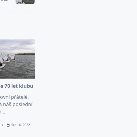
a 70 let klubu
ovní přátelé,
a náš poslední
d
...
Srp 16, 2022