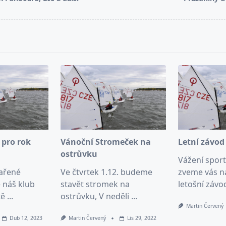
pan>
 pro rok
Vánoční Stromeček na
Letní závod 
ostrůvku
Vážení sport
ařené
Ve čtvrtek 1.12. budeme
zveme vás n
 náš klub
stavět stromek na
letošní závo
tě
...
ostrůvku, V neděli
...
Martin Červený
Dub 12, 2023
Martin Červený
Lis 29, 2022