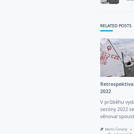
subtitle
screen-
reader-
text">Page</s
RELATED POSTS
Retrospektiva
2022
V průběhu vyd
sezóny 2022 se
věnoval spous
Martin Červený
U