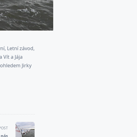
í, Letní závod,
 Vít a Jája
ohledem Jirky
POST
 nás