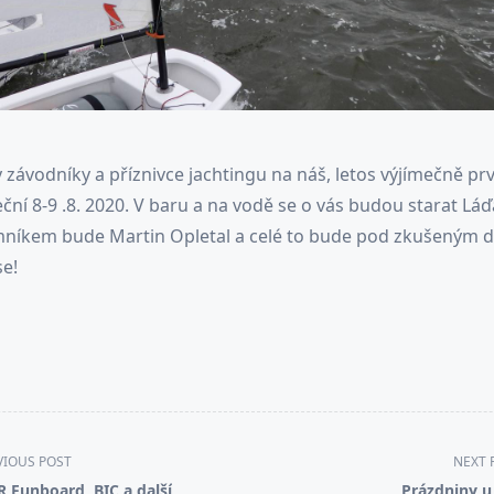
závodníky a příznivce jachtingu na náš, letos výjímečně prvn
ční 8-9 .8. 2020. V baru a na vodě se o vás budou starat Láďa
mníkem bude Martin Opletal a celé to bude pod zkušeným d
se!
VIOUS POST
NEXT 
 Funboard, BIC a další
Prázdniny u