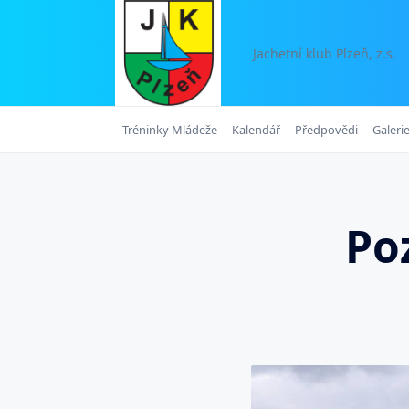
Skip
to
content
Jachetní klub Plzeň, z.s.
Tréninky Mládeže
Kalendář
Předpovědi
Galeri
Po