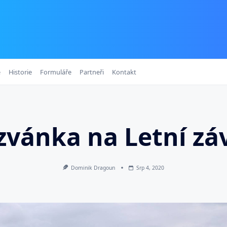
e
Historie
Formuláře
Partneři
Kontakt
zvánka na Letní zá
Dominik Dragoun
Srp 4, 2020