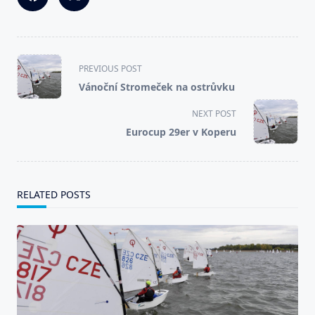
<span
PREVIOUS POST
class="nav-
Vánoční Stromeček na ostrůvku
subtitle
screen-
NEXT POST
reader-
Eurocup 29er v Koperu
text">Page</span>
RELATED POSTS