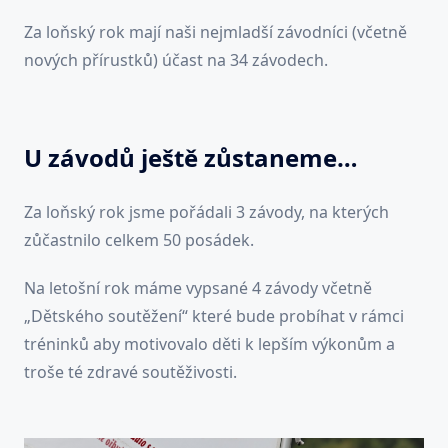
Za loňský rok mají naši nejmladší závodníci (včetně
nových přírustků) účast na 34 závodech.
U závodů ještě zůstaneme…
Za loňský rok jsme pořádali 3 závody, na kterých
zůčastnilo celkem 50 posádek.
Na letošní rok máme vypsané 4 závody včetně
„Dětského soutěžení“ které bude probíhat v rámci
tréninků aby motivovalo děti k lepším výkonům a
troše té zdravé soutěživosti.