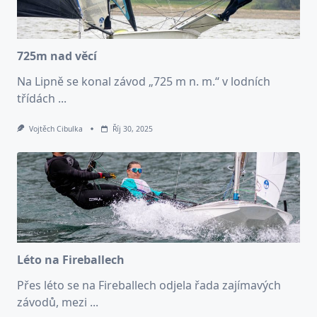
725m nad věcí
Na Lipně se konal závod „725 m n. m.“ v lodních
třídách
...
Vojtěch Cibulka
Říj 30, 2025
Léto na Fireballech
Přes léto se na Fireballech odjela řada zajímavých
závodů, mezi
...