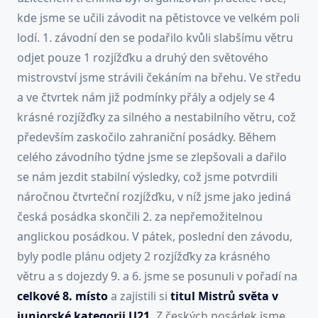
kde jsme se učili závodit na pětistovce ve velkém poli
lodí. 1. závodní den se podařilo kvůli slabšímu větru
odjet pouze 1 rozjížďku a druhý den světového
mistrovství jsme strávili čekáním na břehu. Ve středu
a ve čtvrtek nám již podmínky přály a odjely se 4
krásné rozjížďky za silného a nestabilního větru, což
především zaskočilo zahraniční posádky. Během
celého závodního týdne jsme se zlepšovali a dařilo
se nám jezdit stabilní výsledky, což jsme potvrdili
náročnou čtvrteční rozjížďku, v níž jsme jako jediná
česká posádka skončili 2. za nepřemožitelnou
anglickou posádkou. V pátek, poslední den závodu,
byly podle plánu odjety 2 rozjížďky za krásného
větru a s dojezdy 9. a 6. jsme se posunuli v pořadí na
celkové 8. místo
a zajistili si
titul
Mistrů světa v
juniorské kategorii U21.
Z českých posádek jsme