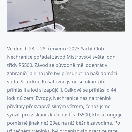
Ve dnech 23. – 28. července 2023 Yacht Club
Nechranice pořádal závod Mistrovství světa lodní
třídy RS500. Závod se původně měl odehrát v
zahraničí, ale na jaře byl přesunut na naši domácí
vodu. S Luckou Košatovou jsme se okamžitě
přihlásili a loď si zapůjčili. Celkově se přihlásilo 44
lodí z 8 zemí Evropy. Nechranice nás na trénink
přivítaly překvapivě silným větrem, čehož jsme
využili pro získání zkušeností s RS500, která funguje
poměrně jinak než 29er, na níž běžně závodíme. Po
užitečném tréninku byl organizován practice race,