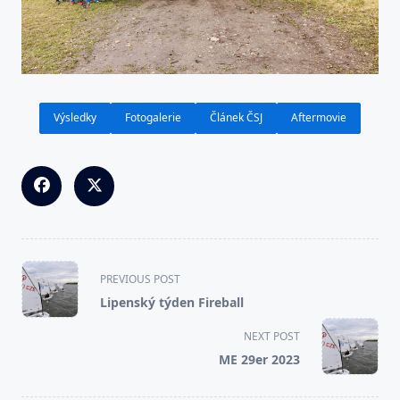
Výsledky
Fotogalerie
Článek ČSJ
Aftermovie
<span
PREVIOUS POST
class="nav-
Lipenský týden Fireball
subtitle
screen-
NEXT POST
reader-
ME 29er 2023
text">Page</span>