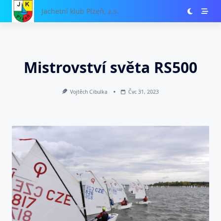
Skip
Jachetní klub Plzeň, z.s.
to
content
Mistrovství světa RS500
Vojtěch Cibulka
Čvc 31, 2023