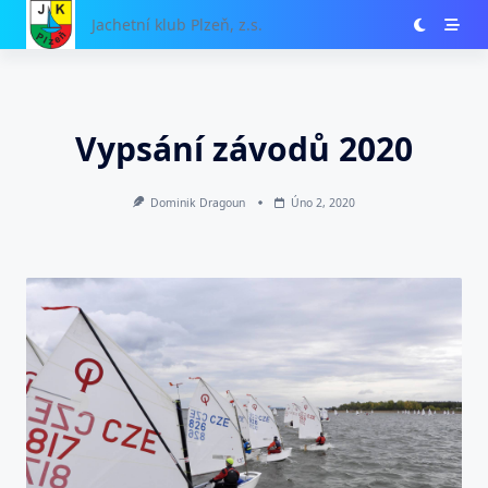
Skip
Jachetní klub Plzeň, z.s.
to
content
Vypsání závodů 2020
Dominik Dragoun
Úno 2, 2020