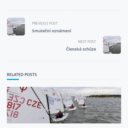
<span
PREVIOUS POST
class="nav-
Smuteční oznámení
subtitle
screen-
NEXT POST
reader-
Členská schůze
text">Page</span>
RELATED POSTS