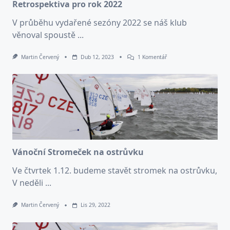
Retrospektiva pro rok 2022
V průběhu vydařené sezóny 2022 se náš klub
věnoval spoustě
...
U
Martin Červený
Dub 12, 2023
1 Komentář
Textu
S
Názvem
Retrospektiva
Pro
Rok
2022
Vánoční Stromeček na ostrůvku
Ve čtvrtek 1.12. budeme stavět stromek na ostrůvku,
V neděli
...
Martin Červený
Lis 29, 2022