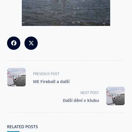
<span
PREVIOUS POST
class="nav-
ME Fireball a další
subtitle
screen-
NEXT POST
reader-
Další dění v klubu
text">Page</span>
RELATED POSTS