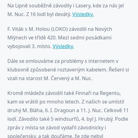
Na Lipně souběžně závodily i Lasery, kde za nás jel
M. Nuc. Z 16 lodí byl devátý.
Výsledky.
F. Viták s M. Holou (LOKO) závodili na Nových
Mlýnech ve třídě 420. Mezi sedmi posádkami
vybojovali 3. místo.
Výsledky.
Dále se omlouváme za problémy s internetem v
klubovně způsobené roztaveným kabelem. Řešení si
vzali na starost M. Červený a M. Nuc.
Kromě mládeže závodili také Finnaři na Regentu,
kam se vrátili po mnoho letech. Z našich se umístil
druhý M. Bláha, 6. I. Dragoun a 11. J. Nuc. Celkově 11
lodí. Závodilo také 5 windsurfů, 4. byl J. Hrubý. Podle
zpráv z místa se závod vydařil závodnicky i
společensky, a tak doufáme, že zde nebyl