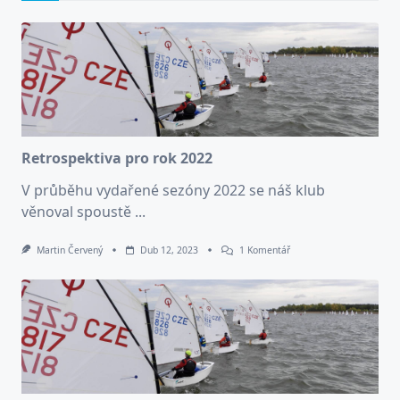
Retrospektiva pro rok 2022
V průběhu vydařené sezóny 2022 se náš klub
věnoval spoustě
...
U
Martin Červený
Dub 12, 2023
1 Komentář
Textu
S
Názvem
Retrospektiva
Pro
Rok
2022