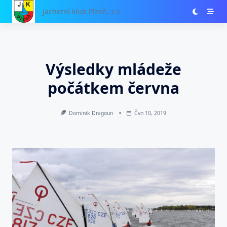
Skip
Jachetní klub Plzeň, z.s.
to
content
Výsledky mládeže
počátkem června
Dominik Dragoun
Čvn 10, 2019