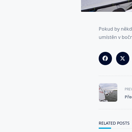
Pokud by někdo
umístěn v boč
<span
PRE
class="nav-
Pře
subtitle
screen-
reader-
text">Page</s
RELATED POSTS