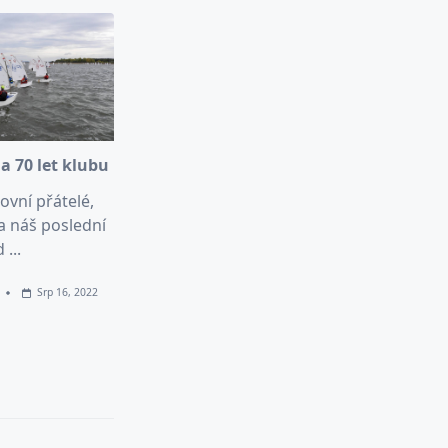
a 70 let klubu
ovní přátelé,
a náš poslední
d
...
Srp 16, 2022