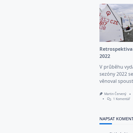
Retrospektiva
2022
V průběhu vyd
sezóny 2022 se
věnoval spous
Martin Červený
U
1 Komentář
Te
S
N
Re
NAPSAT KOMEN
Pr
R
2