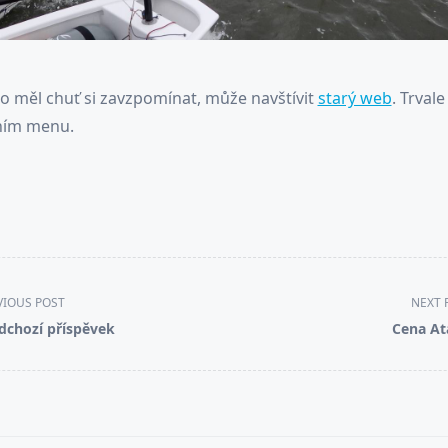
 měl chuť si zavzpomínat, může navštívit
starý web
. Trvale
ním menu.
VIOUS POST
NEXT 
dchozí příspěvek
Cena A
pan>