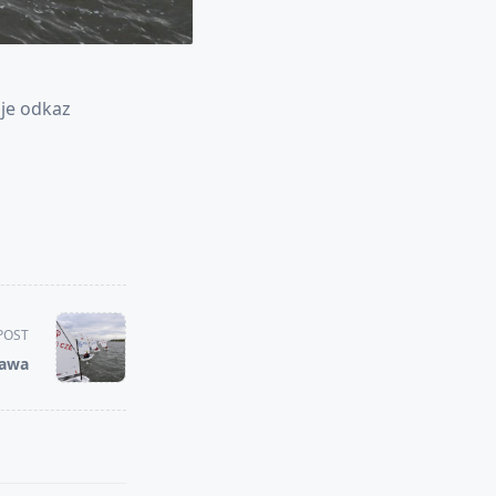
 je odkaz
POST
tawa