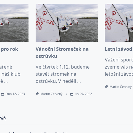
 pro rok
Vánoční Stromeček na
Letní závod 
ostrůvku
Vážení sport
ařené
Ve čtvrtek 1.12. budeme
zveme vás n
 náš klub
stavět stromek na
letošní závo
tě
...
ostrůvku, V neděli
...
Martin Červený
Dub 12, 2023
Martin Červený
Lis 29, 2022
xtu
ázvem
trospektiva
TÁŘ
o
ok
022