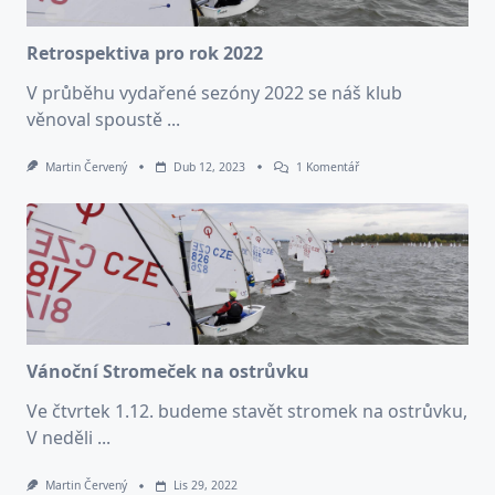
Retrospektiva pro rok 2022
V průběhu vydařené sezóny 2022 se náš klub
věnoval spoustě
...
U
Martin Červený
Dub 12, 2023
1 Komentář
Textu
S
Názvem
Retrospektiva
Pro
Rok
2022
Vánoční Stromeček na ostrůvku
Ve čtvrtek 1.12. budeme stavět stromek na ostrůvku,
V neděli
...
Martin Červený
Lis 29, 2022