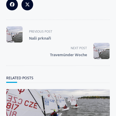
<span
PREVIOUS POST
class="nav-
Naši prknaři
subtitle
screen-
NEXT POST
reader-
Travemünder Woche
text">Page</span>
RELATED POSTS