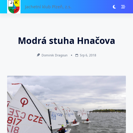
Skip
Jachetní klub Plzeň, z.s.
to
content
Modrá stuha Hnačova
Dominik Dragoun
Srp 6, 2018