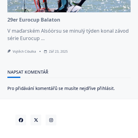
29er Eurocup Balaton
V maďarském Alsóörsu se minulý týden konal závod
série Eurocup
...
Vojtěch Cibulka
Zář 23, 2025
NAPSAT KOMENTÁŘ
Pro přidávání komentářů se musíte nejdříve
přihlásit
.