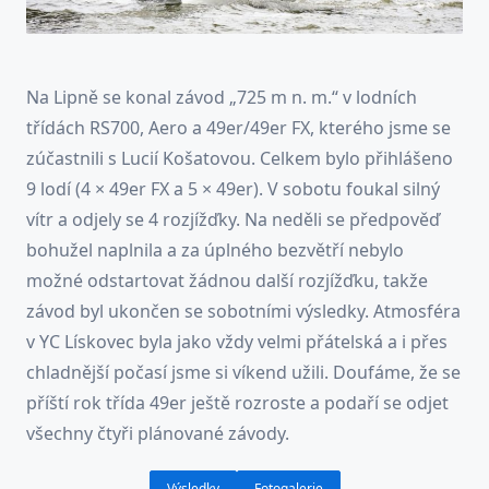
Na Lipně se konal závod „725 m n. m.“ v lodních
třídách RS700, Aero a 49er/49er FX, kterého jsme se
zúčastnili s Lucií Košatovou. Celkem bylo přihlášeno
9 lodí (4 × 49er FX a 5 × 49er). V sobotu foukal silný
vítr a odjely se 4 rozjížďky. Na neděli se předpověď
bohužel naplnila a za úplného bezvětří nebylo
možné odstartovat žádnou další rozjížďku, takže
závod byl ukončen se sobotními výsledky. Atmosféra
v YC Lískovec byla jako vždy velmi přátelská a i přes
chladnější počasí jsme si víkend užili. Doufáme, že se
příští rok třída 49er ještě rozroste a podaří se odjet
všechny čtyři plánované závody.
Výsledky
Fotogalerie