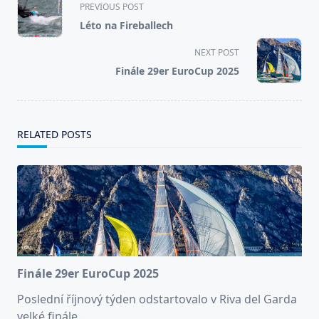
PREVIOUS POST
class="nav-
Léto na Fireballech
subtitle
screen-
NEXT POST
reader-
Finále 29er EuroCup 2025
text">Page</span>
RELATED POSTS
Finále 29er EuroCup 2025
Poslední říjnový týden odstartovalo v Riva del Garda
velké finále
...