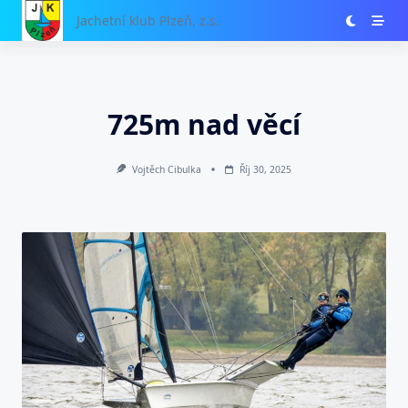
Skip
Jachetní klub Plzeň, z.s.
to
content
725m nad věcí
Vojtěch Cibulka
Říj 30, 2025