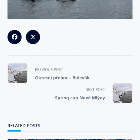
<span
PREVIOUS POST
class="nav-
Okresní přebor – Bolevák
subtitle
screen-
NEXT POST
reader-
Spring cup Nové Mlýny
text">Page</span>
RELATED POSTS