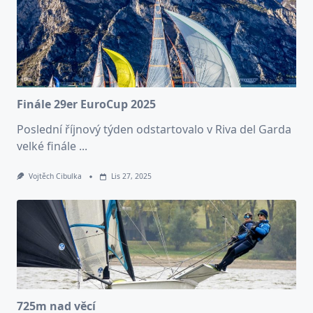
Finále 29er EuroCup 2025
Poslední říjnový týden odstartovalo v Riva del Garda
velké finále
...
Vojtěch Cibulka
Lis 27, 2025
725m nad věcí