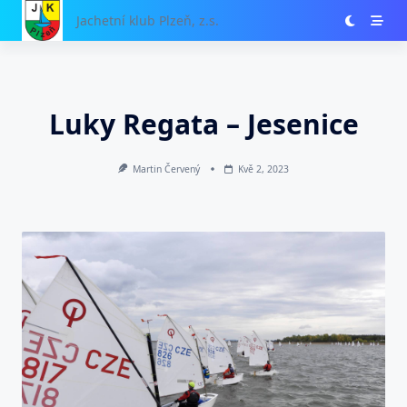
Skip
Jachetní klub Plzeň, z.s.
to
content
Luky Regata – Jesenice
Martin Červený
Kvě 2, 2023