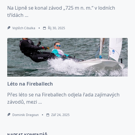
Na Lipně se konal závod „725 m n. m.“ v lodních
třídách
...
Vojtěch Cibulka
Říj 30, 2025
Léto na Fireballech
Přes léto se na Fireballech odjela řada zajímavých
závodů, mezi
...
Dominik Dragoun
Zář 24, 2025
NAPSAT KOMENTÁŘ