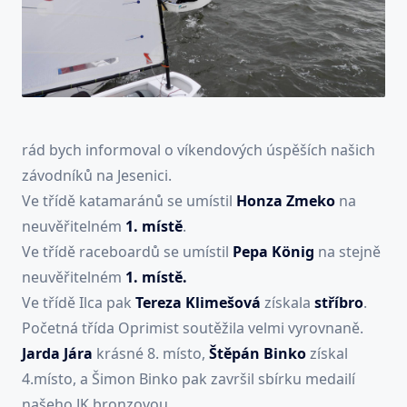
rád bych informoval o víkendových úspěších našich
závodníků na Jesenici.
Ve třídě katamaránů se umístil
Honza Zmeko
na
neuvěřitelném
1. místě
.
Ve třídě raceboardů se umístil
Pepa König
na stejně
neuvěřitelném
1. místě.
Ve třídě Ilca pak
Tereza Klimešová
získala
stříbro
.
Početná třída Oprimist soutěžila velmi vyrovnaně.
Jarda Jára
krásné 8. místo,
Štěpán
Binko
získal
4.místo, a Šimon Binko pak završil sbírku medailí
našeho JK bronzovou.