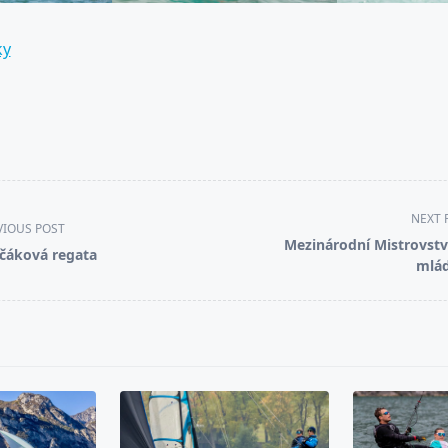
ky
NEXT 
VIOUS POST
Mezinárodní Mistrovstv
čáková regata
mlá
pan>