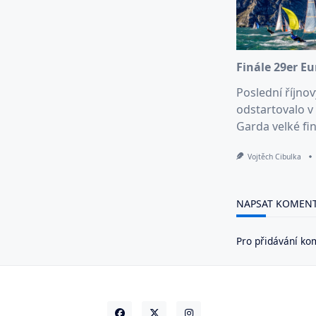
Finále 29er E
Poslední říjno
odstartovalo v 
Garda velké fin
Vojtěch Cibulka
NAPSAT KOMEN
Pro přidávání ko