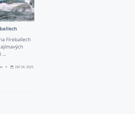
eballech
na Fireballech
zajímavých
i
...
un
Zář 24, 2025