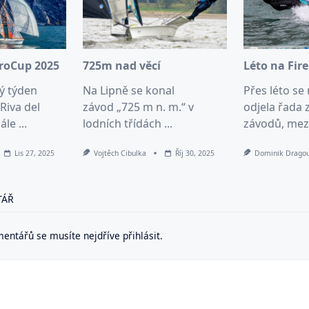
uroCup 2025
725m nad věcí
Léto na Fir
vý týden
Na Lipně se konal
Přes léto se 
Riva del
závod „725 m n. m.“ v
odjela řada 
ále
...
lodních třídách
...
závodů, mez
Lis 27, 2025
Vojtěch Cibulka
Říj 30, 2025
Dominik Drago
TÁŘ
mentářů se musíte nejdříve
přihlásit
.