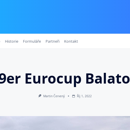
e
Historie
Formuláře
Partneři
Kontakt
9er Eurocup Balat
Martin Červený
Říj 1, 2022