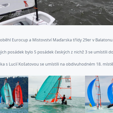
proběhl Eurocup a Mistovství Maďarska třídy 29er v Balatonu
ých posádek bylo 5 posádek českých z nichž 3 se umístili do
lka s Lucií Košatovou se umístili na obdivuhodném 18. místě