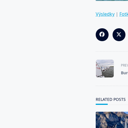
Výsledky
|
Fot
<span
PRE
class="nav-
Bur
subtitle
screen-
reader-
text">Page</s
RELATED POSTS