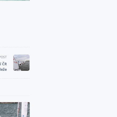
POST
í ČR
deže